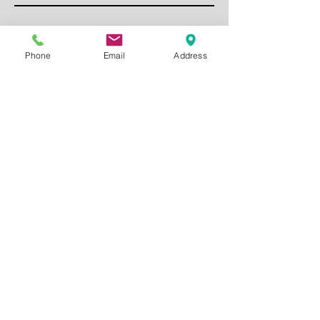
Lávové kousky
Phone
Email
Address
Dětské Menu
POLÉVKY
OMÁČKY