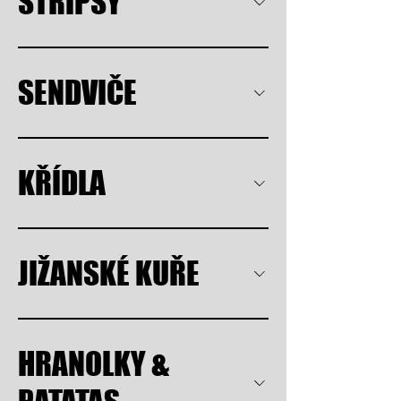
STRIPSY
SENDVIČE
KŘÍDLA
JIŽANSKÉ KUŘE
HRANOLKY &