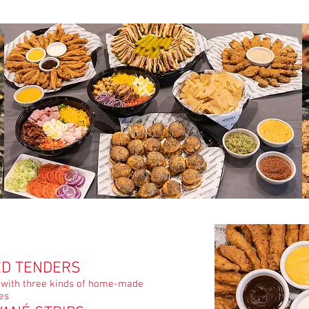
ED TENDERS
 with three kinds of home-made
es