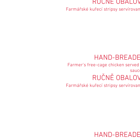
RUČNĚ OBALO
Farmářské kuřecí stripsy servírova
HAND-BREAD
Farmer's free-cage chicken served
sauc
RUČNĚ OBALO
Farmářské kuřecí stripsy servírova
HAND-BREAD