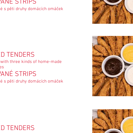
VANÉ STRIPS
né s pěti druhy domácích omáček
ED TENDERS
 with three kinds of home-made
es
VANÉ STRIPS
né s pěti druhy domácích omáček
ED TENDERS