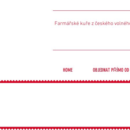
Farmářské kuře z českého volnéh
HOME
OBJEDNAT PŘÍMO OD
Looking for the
Hledáte doko