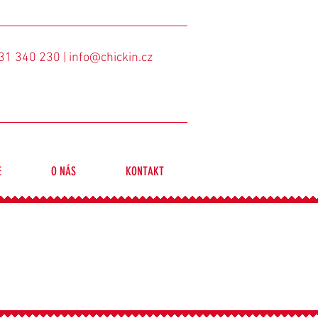
31 340 230
| info@chickin.cz
E
O NÁS
KONTAKT
h? We’ve got you
vás zařídíme.