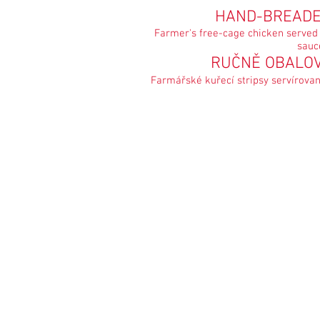
HAND-BREAD
Farmer's free-cage chicken served
sauc
RUČNĚ OBALO
Farmářské kuřecí stripsy servírova