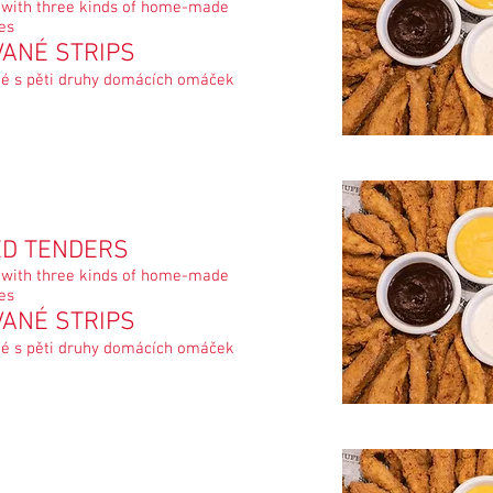
 with three kinds of home-made
es
VANÉ STRIPS
né s pěti druhy domácích omáček
ED TENDERS
 with three kinds of home-made
es
VANÉ STRIPS
né s pěti druhy domácích omáček