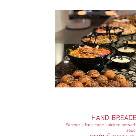
HAND-BREAD
Farmer's free-cage chicken served
sauc