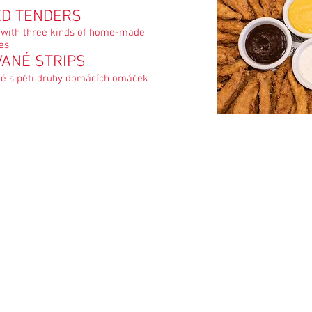
ED TENDERS
 with three kinds of home-made
es
VANÉ STRIPS
né s pěti druhy domácích omáček