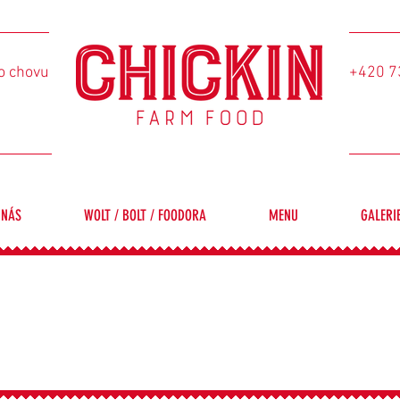
o chovu
+420 7
 NÁS
WOLT / BOLT / FOODORA
MENU
GALERI
 perfect spread to feed a hungry bunc
covered.
nalou hostinu pro vaši párty? Vše pro 